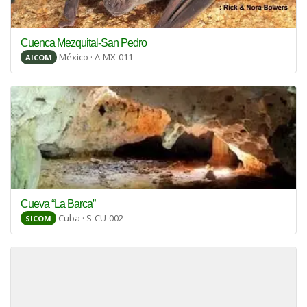
Cuenca Mezquital-San Pedro
México · A-MX-011
AICOM
Cueva “La Barca”
Cuba · S-CU-002
SICOM