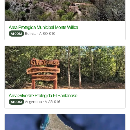
Área Protegida Municipal Monte Willca
Bolivia · A-BO-010
AICOM
Área Silvestre Protegida El Pantanoso
Argentina · A-AR-016
AICOM