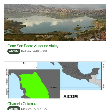
Cerro San Pedro y Laguna Alalay
Bolivia · A-BO-008
AICOM
Chamela-Cuixmala
México · A-MX-022
AICOM