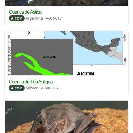
Cuenca de Astica
Argentina · A-AR-018
AICOM
Cuenca del Río Antigua
México · A-MX-016
AICOM