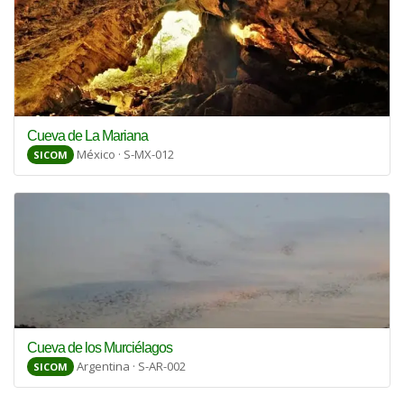
Cueva de La Mariana
México · S-MX-012
SICOM
Cueva de los Murciélagos
Argentina · S-AR-002
SICOM