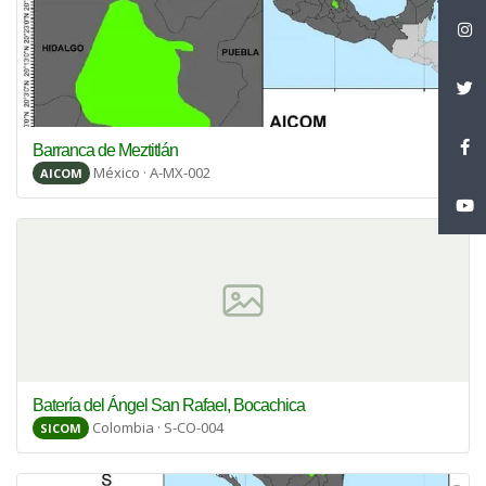
Barranca de Meztitlán
México · A-MX-002
AICOM
Batería del Ángel San Rafael, Bocachica
Colombia · S-CO-004
SICOM