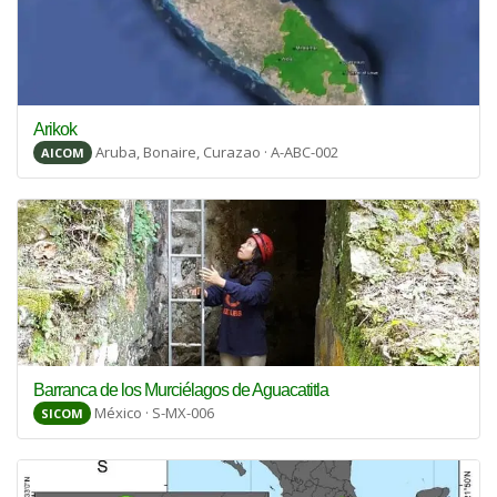
Arikok
Aruba, Bonaire, Curazao · A-ABC-002
AICOM
Barranca de los Murciélagos de Aguacatitla
México · S-MX-006
SICOM