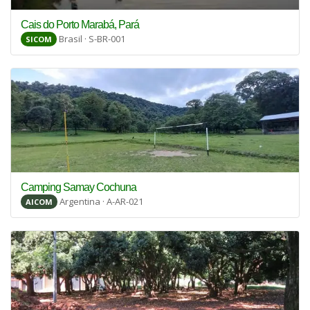
Cais do Porto Marabá, Pará
Brasil · S-BR-001
SICOM
Camping Samay Cochuna
Argentina · A-AR-021
AICOM