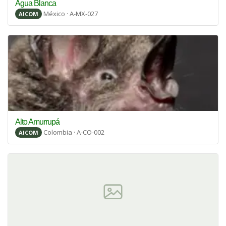
Agua Blanca
México · A-MX-027
AICOM
Alto Amurrupá
Colombia · A-CO-002
AICOM