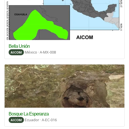
Bella Unión
México · A-MX-008
AICOM
Bosque La Esperanza
Ecuador · A-EC-016
AICOM