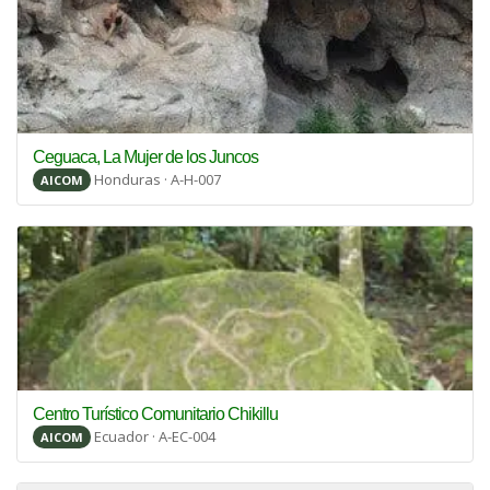
Ceguaca, La Mujer de los Juncos
Honduras · A-H-007
AICOM
Centro Turístico Comunitario Chikillu
Ecuador · A-EC-004
AICOM