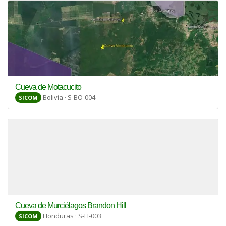
Cueva de Motacucito
Bolivia · S-BO-004
SICOM
Cueva de Murciélagos Brandon Hill
Honduras · S-H-003
SICOM