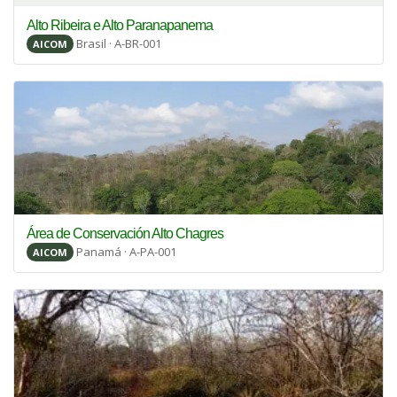
Alto Ribeira e Alto Paranapanema
Brasil · A-BR-001
AICOM
Área de Conservación Alto Chagres
Panamá · A-PA-001
AICOM