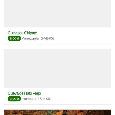
Cueva de Chipare
Venezuela · S-VE-002
SICOM
Cueva de Hato Viejo
Honduras · S-H-001
SICOM