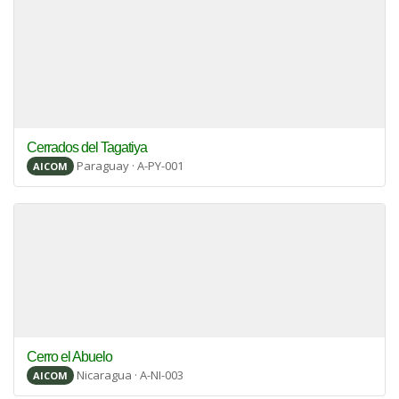
Cerrados del Tagatiya
Paraguay · A-PY-001
AICOM
Cerro el Abuelo
Nicaragua · A-NI-003
AICOM