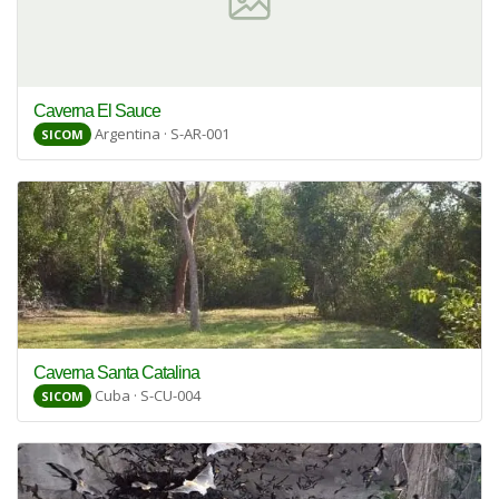
Caverna El Sauce
Argentina · S-AR-001
SICOM
Caverna Santa Catalina
Cuba · S-CU-004
SICOM