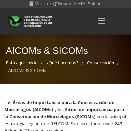
Murciteca
Novedades
Boletín
AICOMs & SICOMs
Está aquí:
Inicio
¿Qué hacemos?
Conservación
/
/
/
AICOMs & SICOMs
Las
Áreas de Importancia para la Conservación de
Murciélagos (AICOMs)
y los
Sitios de Importancia para
la Conservación de Murciélagos (SICOMs)
son la principal
estrategia regional de RELCOM. Este directorio reúne
247
fichas
de 23 países y regiones.