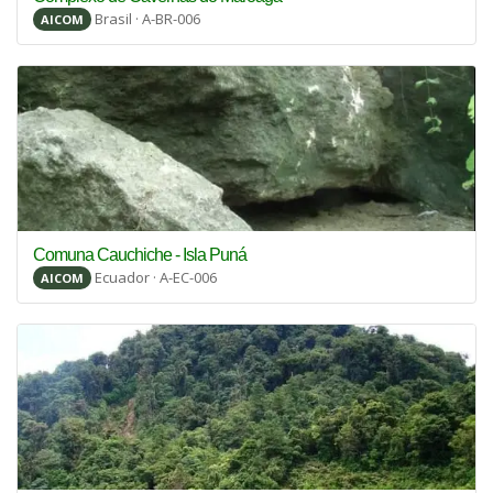
Brasil · A-BR-006
AICOM
Comuna Cauchiche - Isla Puná
Ecuador · A-EC-006
AICOM