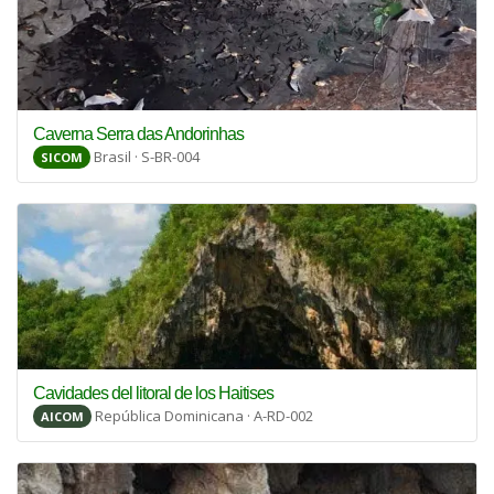
Caverna Serra das Andorinhas
Brasil · S-BR-004
SICOM
Cavidades del litoral de los Haitises
República Dominicana · A-RD-002
AICOM