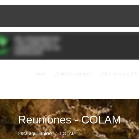
Inicio
¿Quiénes somos?
¿Qué hacemos?
Reuniones - COLAM
Está aquí:
Inicio
COLAM
/