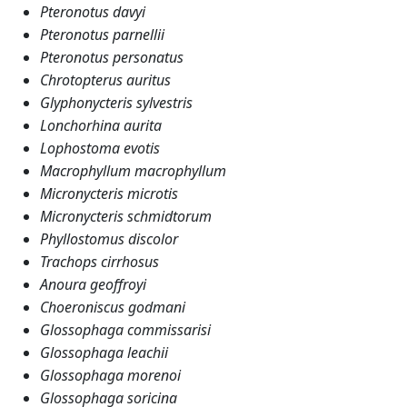
Pteronotus davyi
Pteronotus parnellii
Pteronotus personatus
Chrotopterus auritus
Glyphonycteris sylvestris
Lonchorhina aurita
Lophostoma evotis
Macrophyllum macrophyllum
Micronycteris microtis
Micronycteris schmidtorum
Phyllostomus discolor
Trachops cirrhosus
Anoura geoffroyi
Choeroniscus godmani
Glossophaga commissarisi
Glossophaga leachii
Glossophaga morenoi
Glossophaga soricina