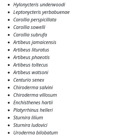
Hylonycteris underwoodi
Leptonycteris yerbabuenae
Carollia perspicillata
Carollia sowelli
Carollia subrufa
Artibeus jamaicensis
Artibeus lituratus
Artibeus phaeotis
Artibeus toltecus
Artibeus watsoni
Centurio senex
Chiroderma salvini
Chiroderma villosum
Enchisthenes hartii
Platyrrhinus helleri
Sturnira lilium
Sturnira ludovici
Uroderma bilobatum