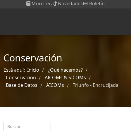
Murciteca
Novedades
Boletín
Conservación
Está aquí:
Inicio
¿Qué hacemos?
/
/
Conservacion
AICOMs & SICOMs
/
/
Base de Datos
AICOMs
Triunfo - Encrucijada
/
/