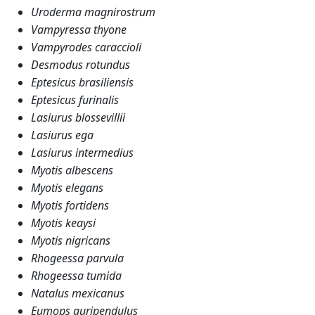
Uroderma magnirostrum
Vampyressa thyone
Vampyrodes caraccioli
Desmodus rotundus
Eptesicus brasiliensis
Eptesicus furinalis
Lasiurus blossevillii
Lasiurus ega
Lasiurus intermedius
Myotis albescens
Myotis elegans
Myotis fortidens
Myotis keaysi
Myotis nigricans
Rhogeessa parvula
Rhogeessa tumida
Natalus mexicanus
Eumops auripendulus