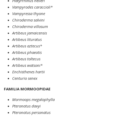
Platyrrhinus helleri
Vampyrodes caraccioli*
Vampyressa thyone
Chiroderma salvini
Chiroderma villosum
Artibeus jamaicensis
Artibeus lituratus
Artibeus aztecus*
Artibeus phaeotis
Artibeus toltecus
Artibeus watsoni*
Enchisthenes hartii
Centurio senex
FAMILIA MORMOOPIDAE
Mormoops megalophylla
Pteronotus davyi
Pteronotus personatus