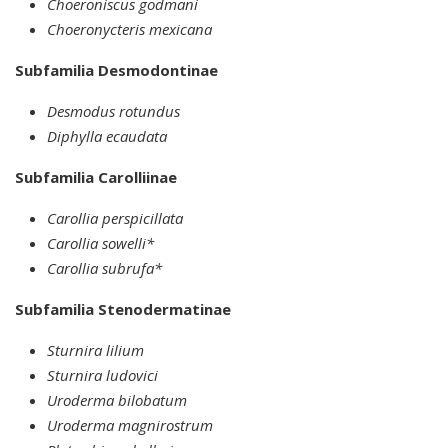
Choeroniscus godmani
Choeronycteris mexicana
Subfamilia Desmodontinae
Desmodus rotundus
Diphylla ecaudata
Subfamilia Carolliinae
Carollia perspicillata
Carollia sowelli*
Carollia subrufa*
Subfamilia Stenodermatinae
Sturnira lilium
Sturnira ludovici
Uroderma bilobatum
Uroderma magnirostrum