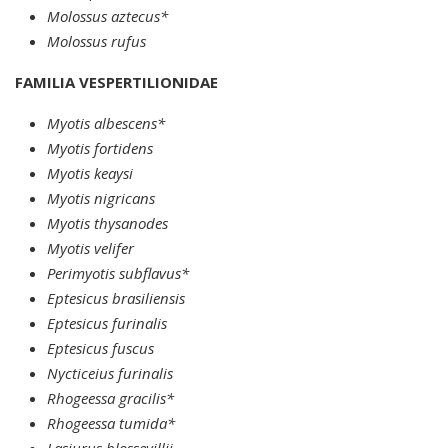
Molossus aztecus*
Molossus rufus
FAMILIA VESPERTILIONIDAE
Myotis albescens*
Myotis fortidens
Myotis keaysi
Myotis nigricans
Myotis thysanodes
Myotis velifer
Perimyotis subflavus*
Eptesicus brasiliensis
Eptesicus furinalis
Eptesicus fuscus
Nycticeius furinalis
Rhogeessa gracilis*
Rhogeessa tumida*