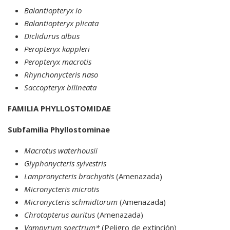
Balantiopteryx io
Balantiopteryx plicata
Diclidurus albus
Peropteryx kappleri
Peropteryx macrotis
Rhynchonycteris naso
Saccopteryx bilineata
FAMILIA PHYLLOSTOMIDAE
Subfamilia Phyllostominae
Macrotus waterhousii
Glyphonycteris sylvestris
Lampronycteris brachyotis
(Amenazada)
Micronycteris microtis
Micronycteris schmidtorum
(Amenazada)
Chrotopterus auritus
(Amenazada)
Vampyrum spectrum*
(Peligro de extinción)