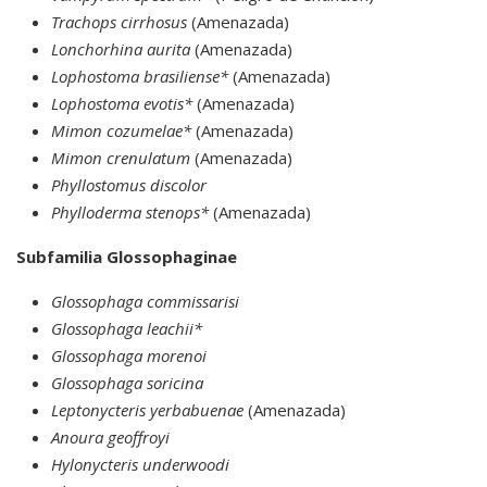
Trachops cirrhosus
(Amenazada)
Lonchorhina aurita
(Amenazada)
Lophostoma brasiliense*
(Amenazada)
Lophostoma evotis*
(Amenazada)
Mimon cozumelae*
(Amenazada)
Mimon crenulatum
(Amenazada)
Phyllostomus discolor
Phylloderma stenops*
(Amenazada)
Subfamilia Glossophaginae
Glossophaga commissarisi
Glossophaga leachii*
Glossophaga morenoi
Glossophaga soricina
Leptonycteris yerbabuenae
(Amenazada)
Anoura geoffroyi
Hylonycteris underwoodi