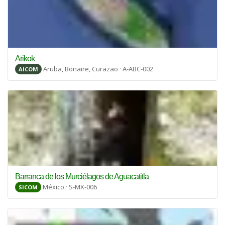
Arikok
Aruba, Bonaire, Curazao · A-ABC-002
AICOM
Barranca de los Murciélagos de Aguacatitla
México · S-MX-006
SICOM