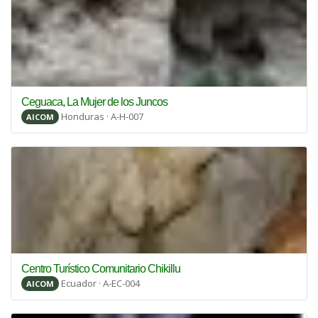
Ceguaca, La Mujer de los Juncos
Honduras · A-H-007
AICOM
Centro Turístico Comunitario Chikillu
Ecuador · A-EC-004
AICOM