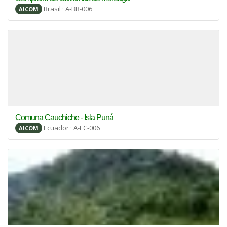
Brasil · A-BR-006
AICOM
Comuna Cauchiche - Isla Puná
Ecuador · A-EC-006
AICOM