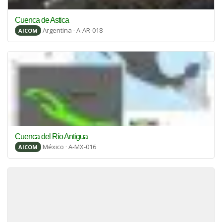
Cuenca de Astica
Argentina · A-AR-018
AICOM
Cuenca del Río Antigua
México · A-MX-016
AICOM