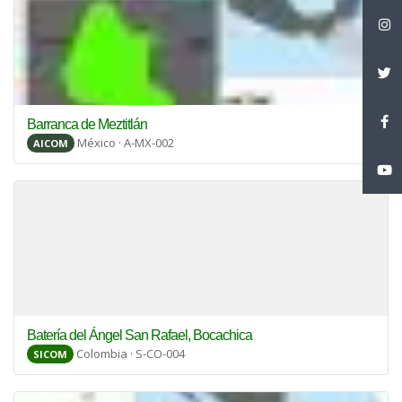
Barranca de Meztitlán
México · A-MX-002
AICOM
Batería del Ángel San Rafael, Bocachica
Colombia · S-CO-004
SICOM