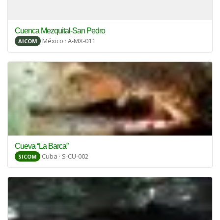
Cuenca Mezquital-San Pedro
México · A-MX-011
AICOM
Cueva “La Barca”
Cuba · S-CU-002
SICOM