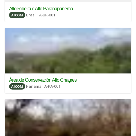
Alto Ribeira e Alto Paranapanema
Brasil · A-BR-001
AICOM
Área de Conservación Alto Chagres
Panamá · A-PA-001
AICOM