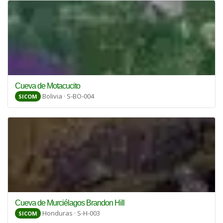
Cueva de Motacucito
Bolivia · S-BO-004
SICOM
Cueva de Murciélagos Brandon Hill
Honduras · S-H-003
SICOM