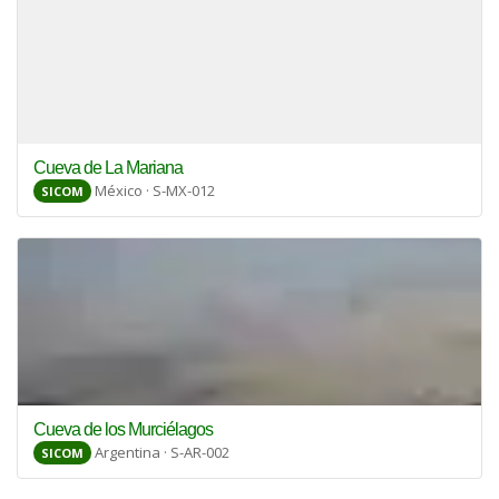
Cueva de La Mariana
México · S-MX-012
SICOM
Cueva de los Murciélagos
Argentina · S-AR-002
SICOM