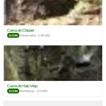
Cueva de Chipare
Venezuela · S-VE-002
SICOM
Cueva de Hato Viejo
Honduras · S-H-001
SICOM