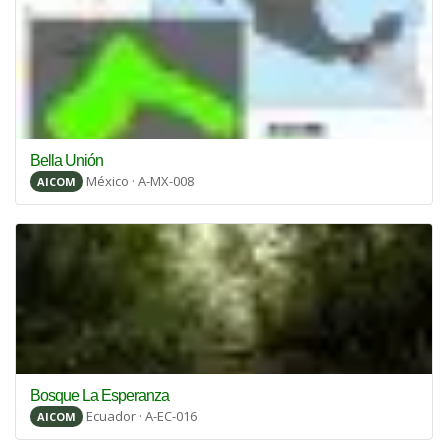
Bella Unión
México · A-MX-008
AICOM
Bosque La Esperanza
Ecuador · A-EC-016
AICOM