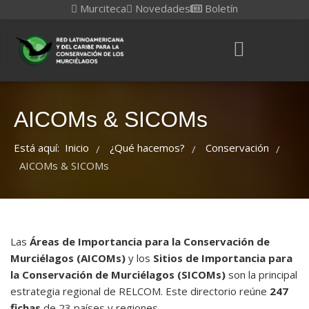
Murciteca
Novedades
Boletín
AICOMs & SICOMs
Está aquí:
Inicio
¿Qué hacemos?
Conservación
/
/
/
AICOMs & SICOMs
Las
Áreas de Importancia para la Conservación de
Murciélagos (AICOMs)
y los
Sitios de Importancia para
la Conservación de Murciélagos (SICOMs)
son la principal
estrategia regional de RELCOM. Este directorio reúne
247
fichas
de 23 países y regiones.