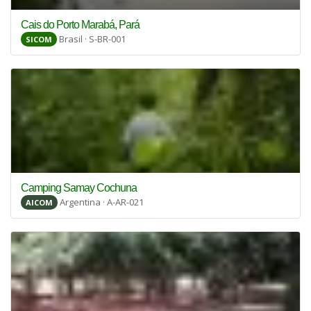
Cais do Porto Marabá, Pará
Brasil · S-BR-001
SICOM
Camping Samay Cochuna
Argentina · A-AR-021
AICOM