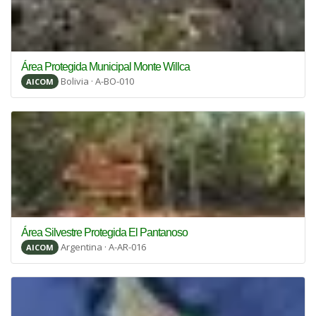
Área Protegida Municipal Monte Willca
Bolivia · A-BO-010
AICOM
Área Silvestre Protegida El Pantanoso
Argentina · A-AR-016
AICOM