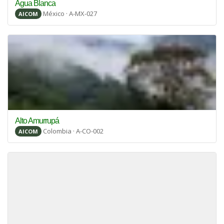
Agua Blanca
México · A-MX-027
AICOM
Alto Amurrupá
Colombia · A-CO-002
AICOM