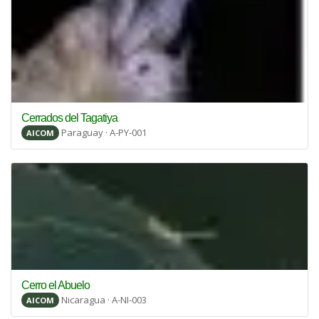
Cerrados del Tagatiya
Paraguay · A-PY-001
AICOM
Cerro el Abuelo
Nicaragua · A-NI-003
AICOM