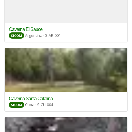
Caverna El Sauce
Argentina · S-AR-001
SICOM
Caverna Santa Catalina
Cuba · S-CU-004
SICOM