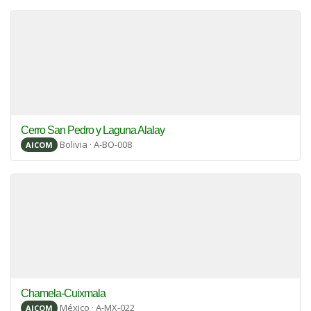
Cerro San Pedro y Laguna Alalay
Bolivia · A-BO-008
AICOM
Chamela-Cuixmala
México · A-MX-022
AICOM